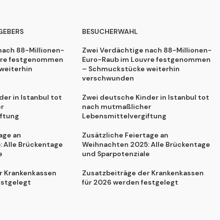
GEBERS
BESUCHERWAHL
nach 88-Millionen-
Zwei Verdächtige nach 88-Millionen-
vre festgenommen
Euro-Raub im Louvre festgenommen
weiterhin
– Schmuckstücke weiterhin
verschwunden
er in Istanbul tot
Zwei deutsche Kinder in Istanbul tot
r
nach mutmaßlicher
ftung
Lebensmittelvergiftung
age an
Zusätzliche Feiertage an
 Alle Brückentage
Weihnachten 2025: Alle Brückentage
e
und Sparpotenziale
r Krankenkassen
Zusatzbeiträge der Krankenkassen
estgelegt
für 2026 werden festgelegt