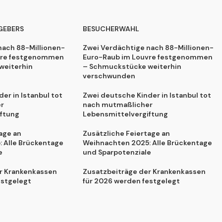
GEBERS
BESUCHERWAHL
nach 88-Millionen-
Zwei Verdächtige nach 88-Millionen-
vre festgenommen
Euro-Raub im Louvre festgenommen
weiterhin
– Schmuckstücke weiterhin
verschwunden
er in Istanbul tot
Zwei deutsche Kinder in Istanbul tot
r
nach mutmaßlicher
ftung
Lebensmittelvergiftung
age an
Zusätzliche Feiertage an
 Alle Brückentage
Weihnachten 2025: Alle Brückentage
e
und Sparpotenziale
r Krankenkassen
Zusatzbeiträge der Krankenkassen
estgelegt
für 2026 werden festgelegt