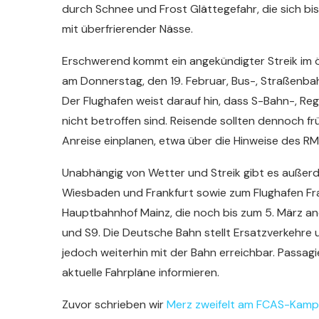
durch Schnee und Frost Glättegefahr, die sich bi
mit überfrierender Nässe.
Erschwerend kommt ein angekündigter Streik im ö
am Donnerstag, den 19. Februar, Bus-, Straßenb
Der Flughafen weist darauf hin, dass S-Bahn-, Re
nicht betroffen sind. Reisende sollten dennoch fr
Anreise einplanen, etwa über die Hinweise des RM
Unabhängig von Wetter und Streik gibt es außer
Wiesbaden und Frankfurt sowie zum Flughafen Fr
Hauptbahnhof Mainz, die noch bis zum 5. März and
und S9. Die Deutsche Bahn stellt Ersatzverkehre u
jedoch weiterhin mit der Bahn erreichbar. Passagi
aktuelle Fahrpläne informieren.
Zuvor schrieben wir
Merz zweifelt am FCAS-Kampf