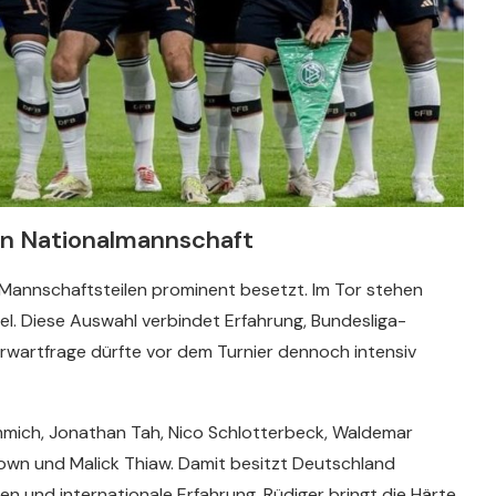
en Nationalmannschaft
n Mannschaftsteilen prominent besetzt. Im Tor stehen
l. Diese Auswahl verbindet Erfahrung, Bundesliga-
orwartfrage dürfte vor dem Turnier dennoch intensiv
mmich, Jonathan Tah, Nico Schlotterbeck, Waldemar
rown und Malick Thiaw. Damit besitzt Deutschland
n und internationale Erfahrung. Rüdiger bringt die Härte