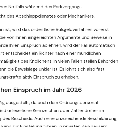
ischen Notfalls während des Parkvorgangs.
icht des Abschleppdienstes oder Mechanikers.
n ist, wird das ordentliche Bußgeldverfahren vorerst
n die von Ihnen eingereichten Argumente und Beweise in
örde Ihren Einspruch ablehnen, wird der Fall automatisch
rt entscheidet ein Richter nach einer mündlichen
ßigkeit des Knöllchens. In vielen Fällen stellen Behörden
n die Beweislage unklar ist. Es lohnt sich also fast
ungskräfte aktiv Einspruch zu erheben.
ichen Einspruch im Jahr 2026
äßig ausgestellt, da auch dem Ordnungspersonal
sind unleserliche Kennzeichen oder Zahlendreher im
ng des Bescheids. Auch eine unzureichende Beschilderung,
kann zur Einstellung führen. In privaten Parkhäusern