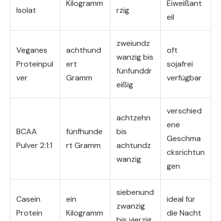
Kilogramm
Eiweißant
Isolat
rzig
eil
zweiundz
Veganes
achthund
oft
wanzig bis
Proteinpul
ert
sojafrei
fünfunddr
ver
Gramm
verfügbar
eißig
verschied
achtzehn
ene
BCAA
fünfhunde
bis
Geschma
Pulver 2:1:1
rt Gramm
achtundz
cksrichtun
wanzig
gen
siebenund
Casein
ein
ideal für
zwanzig
Protein
Kilogramm
die Nacht
bis vierzig