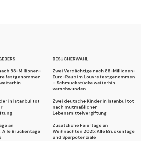
GEBERS
BESUCHERWAHL
nach 88-Millionen-
Zwei Verdächtige nach 88-Millionen-
vre festgenommen
Euro-Raub im Louvre festgenommen
weiterhin
– Schmuckstücke weiterhin
verschwunden
er in Istanbul tot
Zwei deutsche Kinder in Istanbul tot
r
nach mutmaßlicher
ftung
Lebensmittelvergiftung
age an
Zusätzliche Feiertage an
 Alle Brückentage
Weihnachten 2025: Alle Brückentage
e
und Sparpotenziale