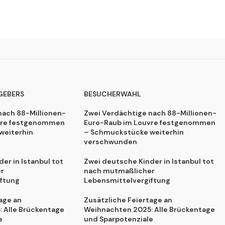
GEBERS
BESUCHERWAHL
nach 88-Millionen-
Zwei Verdächtige nach 88-Millionen-
vre festgenommen
Euro-Raub im Louvre festgenommen
weiterhin
– Schmuckstücke weiterhin
verschwunden
er in Istanbul tot
Zwei deutsche Kinder in Istanbul tot
r
nach mutmaßlicher
ftung
Lebensmittelvergiftung
age an
Zusätzliche Feiertage an
 Alle Brückentage
Weihnachten 2025: Alle Brückentage
e
und Sparpotenziale