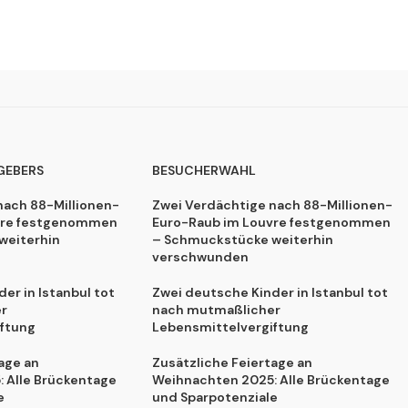
GEBERS
BESUCHERWAHL
nach 88-Millionen-
Zwei Verdächtige nach 88-Millionen-
vre festgenommen
Euro-Raub im Louvre festgenommen
weiterhin
– Schmuckstücke weiterhin
verschwunden
er in Istanbul tot
Zwei deutsche Kinder in Istanbul tot
r
nach mutmaßlicher
ftung
Lebensmittelvergiftung
age an
Zusätzliche Feiertage an
 Alle Brückentage
Weihnachten 2025: Alle Brückentage
e
und Sparpotenziale