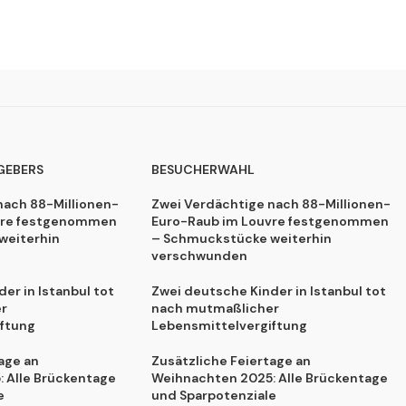
GEBERS
BESUCHERWAHL
nach 88-Millionen-
Zwei Verdächtige nach 88-Millionen-
vre festgenommen
Euro-Raub im Louvre festgenommen
weiterhin
– Schmuckstücke weiterhin
verschwunden
er in Istanbul tot
Zwei deutsche Kinder in Istanbul tot
r
nach mutmaßlicher
ftung
Lebensmittelvergiftung
age an
Zusätzliche Feiertage an
 Alle Brückentage
Weihnachten 2025: Alle Brückentage
e
und Sparpotenziale