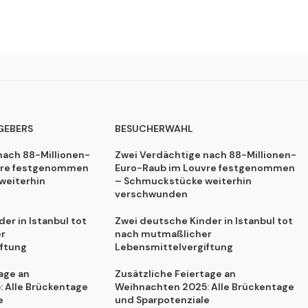
GEBERS
BESUCHERWAHL
nach 88-Millionen-
Zwei Verdächtige nach 88-Millionen-
vre festgenommen
Euro-Raub im Louvre festgenommen
weiterhin
– Schmuckstücke weiterhin
verschwunden
er in Istanbul tot
Zwei deutsche Kinder in Istanbul tot
r
nach mutmaßlicher
ftung
Lebensmittelvergiftung
age an
Zusätzliche Feiertage an
 Alle Brückentage
Weihnachten 2025: Alle Brückentage
e
und Sparpotenziale