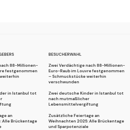
GEBERS
BESUCHERWAHL
nach 88-Millionen-
Zwei Verdächtige nach 88-Millionen-
vre festgenommen
Euro-Raub im Louvre festgenommen
weiterhin
– Schmuckstücke weiterhin
verschwunden
er in Istanbul tot
Zwei deutsche Kinder in Istanbul tot
r
nach mutmaßlicher
ftung
Lebensmittelvergiftung
age an
Zusätzliche Feiertage an
 Alle Brückentage
Weihnachten 2025: Alle Brückentage
e
und Sparpotenziale