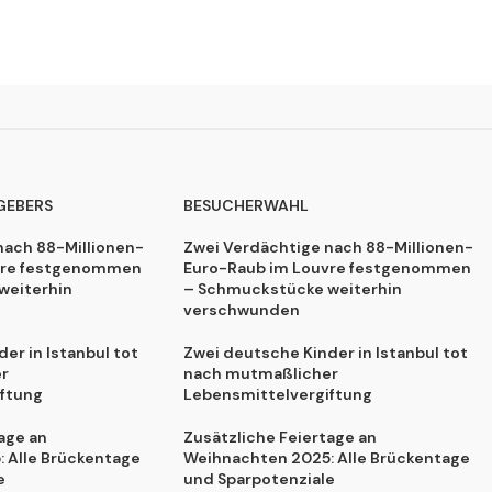
GEBERS
BESUCHERWAHL
nach 88-Millionen-
Zwei Verdächtige nach 88-Millionen-
vre festgenommen
Euro-Raub im Louvre festgenommen
weiterhin
– Schmuckstücke weiterhin
verschwunden
er in Istanbul tot
Zwei deutsche Kinder in Istanbul tot
r
nach mutmaßlicher
ftung
Lebensmittelvergiftung
age an
Zusätzliche Feiertage an
 Alle Brückentage
Weihnachten 2025: Alle Brückentage
e
und Sparpotenziale