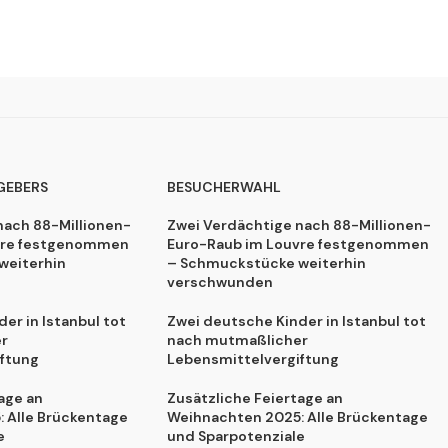
GEBERS
BESUCHERWAHL
nach 88-Millionen-
Zwei Verdächtige nach 88-Millionen-
vre festgenommen
Euro-Raub im Louvre festgenommen
weiterhin
– Schmuckstücke weiterhin
verschwunden
er in Istanbul tot
Zwei deutsche Kinder in Istanbul tot
r
nach mutmaßlicher
ftung
Lebensmittelvergiftung
age an
Zusätzliche Feiertage an
 Alle Brückentage
Weihnachten 2025: Alle Brückentage
e
und Sparpotenziale