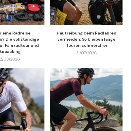
r eine Radreise
Hautreibung beim Radfahren
? Die vollständige
vermeiden: So bleiben lange
für Fahrradtour und
Touren schmerzfrei
ikepacking
31/07/2026
2/08/2026