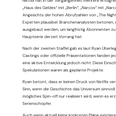
Netflix hat in der Vergangenheit mehrere erfolgre
„Haus des Geldes“ mit „Berlin“, „Narcos“ mit „Narco
Angesichts der hohen Abrufzahlen von „The Night 
Experten plausibel. Branchenanalysten betonen, d
ausgebaut werden, um langfristig Abonnenten zu b
Hauptserie derzeit Vorrang hat.
Nach der zweiten Staffel gab es laut Ryan Überl
Castings oder offizielle Präsentationen fanden j
eine aktive Entwicklung jedoch nicht. Diese Einsc
Spekulationen waren als geplante Projekte.
Ryan betont, dass er keinen Druck von Netflix ver
Sinn, wenn die Geschichte das Universum sinnvoll e
mögliches Spin-off nur realisiert wird, wenn es er
Serienschöpfer.
Auch wenn aktuell keine konkreten Pläne existieren