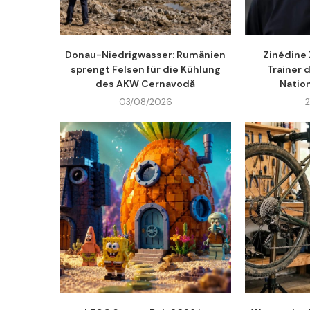
Donau-Niedrigwasser: Rumänien
Zinédine 
sprengt Felsen für die Kühlung
Trainer 
des AKW Cernavodă
Natio
03/08/2026