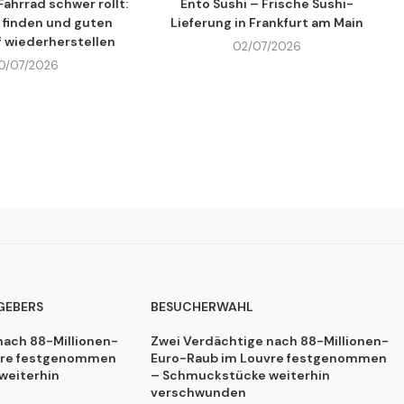
ahrrad schwer rollt:
Ento Sushi – Frische Sushi-
 finden und guten
Lieferung in Frankfurt am Main
f wiederherstellen
02/07/2026
10/07/2026
GEBERS
BESUCHERWAHL
nach 88-Millionen-
Zwei Verdächtige nach 88-Millionen-
vre festgenommen
Euro-Raub im Louvre festgenommen
weiterhin
– Schmuckstücke weiterhin
verschwunden