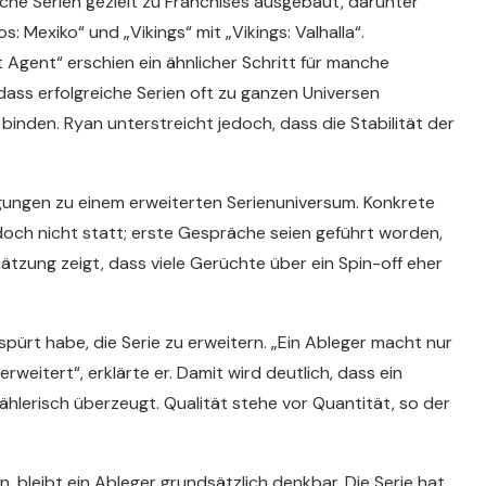
iche Serien gezielt zu Franchises ausgebaut, darunter
s: Mexiko“ und „Vikings“ mit „Vikings: Valhalla“.
Agent“ erschien ein ähnlicher Schritt für manche
ass erfolgreiche Serien oft zu ganzen Universen
inden. Ryan unterstreicht jedoch, dass die Stabilität der
egungen zu einem erweiterten Serienuniversum. Konkrete
edoch nicht statt; erste Gespräche seien geführt worden,
hätzung zeigt, dass viele Gerüchte über ein Spin-off eher
spürt habe, die Serie zu erweitern. „Ein Ableger macht nur
rweitert“, erklärte er. Damit wird deutlich, dass ein
zählerisch überzeugt. Qualität stehe vor Quantität, so der
, bleibt ein Ableger grundsätzlich denkbar. Die Serie hat