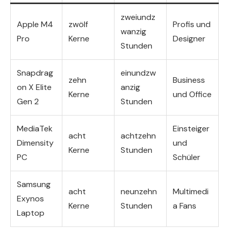
zweiundz
Apple M4
zwölf
Profis und
wanzig
Pro
Kerne
Designer
Stunden
Snapdrag
einundzw
zehn
Business
on X Elite
anzig
Kerne
und Office
Gen 2
Stunden
MediaTek
Einsteiger
acht
achtzehn
Dimensity
und
Kerne
Stunden
PC
Schüler
Samsung
acht
neunzehn
Multimedi
Exynos
Kerne
Stunden
a Fans
Laptop