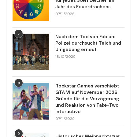
für jedes Sternzeichen im
Jahr des Feuerdrachens
07/11/2025
7
Nach dem Tod von Fabian:
Polizei durchsucht Teich und
Umgebung erneut
18/10/2025
8
Rockstar Games verschiebt
GTA VI auf November 2026:
Gründe für die Verzögerung
und Reaktion von Take-Two
Interactive
07/11/2025
9
Historischer Weihnachtszug