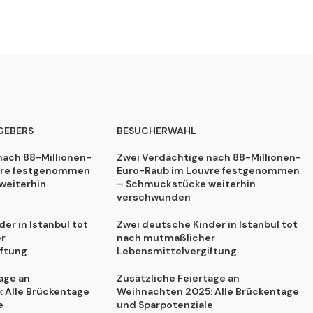
GEBERS
BESUCHERWAHL
nach 88-Millionen-
Zwei Verdächtige nach 88-Millionen-
vre festgenommen
Euro-Raub im Louvre festgenommen
weiterhin
– Schmuckstücke weiterhin
verschwunden
er in Istanbul tot
Zwei deutsche Kinder in Istanbul tot
r
nach mutmaßlicher
ftung
Lebensmittelvergiftung
age an
Zusätzliche Feiertage an
 Alle Brückentage
Weihnachten 2025: Alle Brückentage
e
und Sparpotenziale