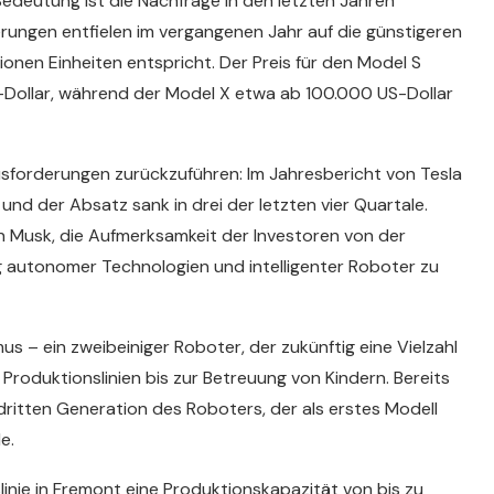
 Bedeutung ist die Nachfrage in den letzten Jahren
erungen entfielen im vergangenen Jahr auf die günstigeren
ionen Einheiten entspricht. Der Preis für den Model S
-Dollar, während der Model X etwa ab 100.000 US-Dollar
usforderungen zurückzuführen: Im Jahresbericht von Tesla
nd der Absatz sank in drei der letzten vier Quartale.
 Musk, die Aufmerksamkeit der Investoren von der
ng autonomer Technologien und intelligenter Roboter zu
s – ein zweibeiniger Roboter, der zukünftig eine Vielzahl
Produktionslinien bis zur Betreuung von Kindern. Bereits
 dritten Generation des Roboters, der als erstes Modell
e.
inie in Fremont eine Produktionskapazität von bis zu