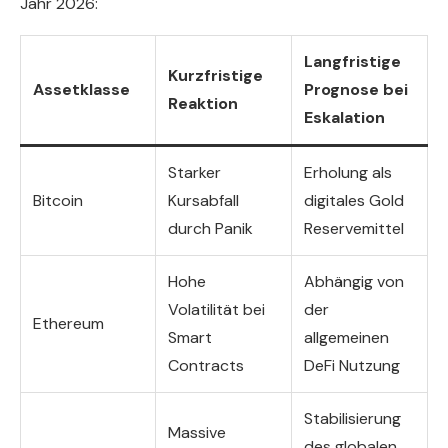
Jahr 2026:
Langfristige
Kurzfristige
Assetklasse
Prognose bei
Reaktion
Eskalation
Starker
Erholung als
Bitcoin
Kursabfall
digitales Gold
durch Panik
Reservemittel
Hohe
Abhängig von
Volatilität bei
der
Ethereum
Smart
allgemeinen
Contracts
DeFi Nutzung
Stabilisierung
Massive
des globalen