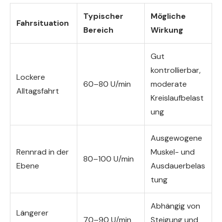
Typischer
Mögliche
Fahrsituation
Bereich
Wirkung
Gut
kontrollierbar,
Lockere
60–80 U/min
moderate
Alltagsfahrt
Kreislaufbelast
ung
Ausgewogene
Rennrad in der
Muskel- und
80–100 U/min
Ebene
Ausdauerbelas
tung
Abhängig von
Längerer
70–90 U/min
Steigung und