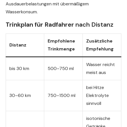
Ausdauerbelastungen mit übermäßigem
Wasserkonsum.
Trinkplan für Radfahrer
nach Distanz
Empfohlene
Zusätzliche
Distanz
Trinkmenge
Empfehlung
Wasser reicht
bis 30 km
500–750 ml
meist aus
bei Hitze
30–60 km
750–1500 ml
Elektrolyte
sinnvoll
isotonische
Getränke