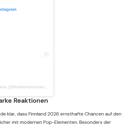
nstagram
Публикация от Linda Lampenius violinist aka Linda Brava (@lindalampeniusofficial)
tarke Reaktionen
rde klar, dass Finnland 2026 ernsthafte Chancen auf den
treicher mit modernen Pop-Elementen. Besonders der